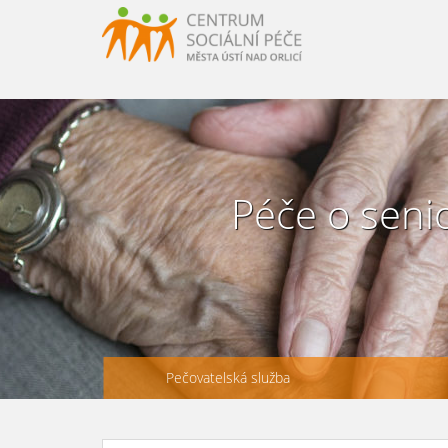
URLLL=http://csp-uo.cz/wp-content/themes/cspuo2=
HERE http://csp-uo.cz/wp-content/themes/cspuo2
Péče o seni
Pečovatelská služba