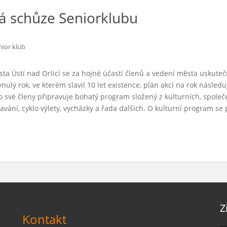
ká schůze Seniorklubu
nior klub
ta Ústí nad Orlicí se za hojné účastí členů a vedení města uskute
ulý rok, ve kterém slavil 10 let existence, plán akcí na rok následu
pro své členy připravuje bohatý program složený z kulturních, společe
vání, cyklo výlety, vycházky a řada dalších. O kulturní program se 
Z
Kontakt