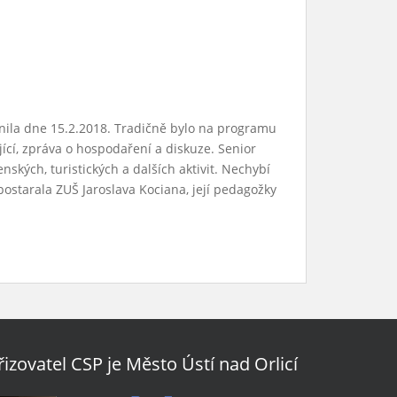
čnila dne 15.2.2018. Tradičně bylo na programu
jící, zpráva o hospodaření a diskuze. Senior
nských, turistických a dalších aktivit. Nechybí
postarala ZUŠ Jaroslava Kociana, její pedagožky
řizovatel CSP je Město Ústí nad Orlicí