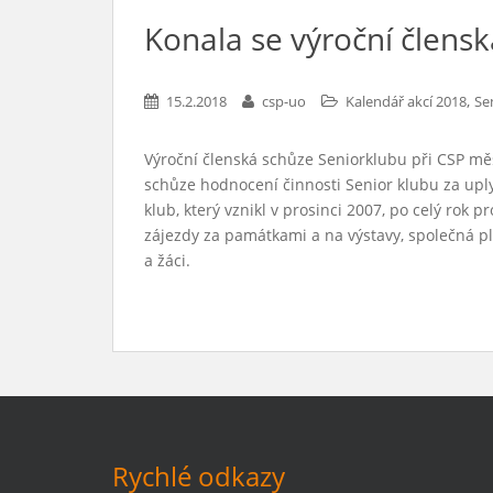
Konala se výroční člens
,
15.2.2018
csp-uo
Kalendář akcí 2018
Se
Výroční členská schůze Seniorklubu při CSP měs
schůze hodnocení činnosti Senior klubu za uplyn
klub, který vznikl v prosinci 2007, po celý rok 
zájezdy za památkami a na výstavy, společná pla
a žáci.
Rychlé odkazy