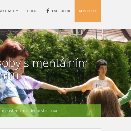
AKTUALITY
GDPR
FACEBOOK
KONTAKTY
soby s mentálním
ením
m postižením a denní stacionář