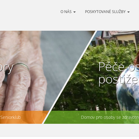
O NÁS
POSKYTOVANÉ SLUŽBY
ory
Péče o
postiž
Seniorklub
Domov pro osoby se zdravotní