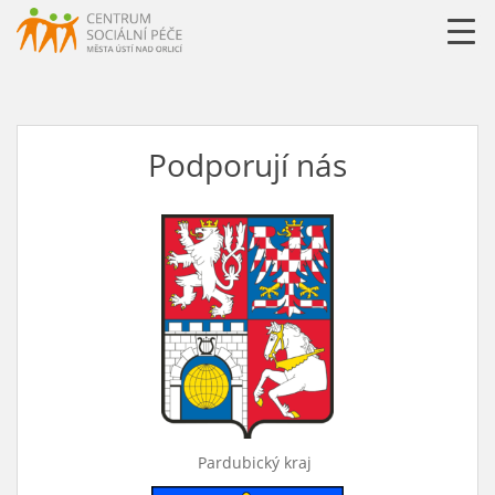
URLLL=http://csp-uo.cz/wp-content/themes/cspuo2=
Podporují nás
Pardubický kraj