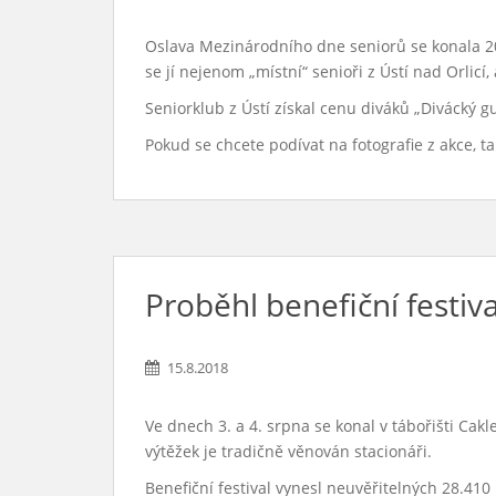
Oslava Mezinárodního dne seniorů se konala 20.
se jí nejenom „místní“ senioři z Ústí nad Orlicí
Seniorklub z Ústí získal cenu diváků „Divácký gu
Pokud se chcete podívat na fotografie z akce, ta
Proběhl benefiční festiv
15.8.2018
Ve dnech 3. a 4. srpna se konal v tábořišti Ca
výtěžek je tradičně věnován stacionáři.
Benefiční festival vynesl neuvěřitelných 28.410 