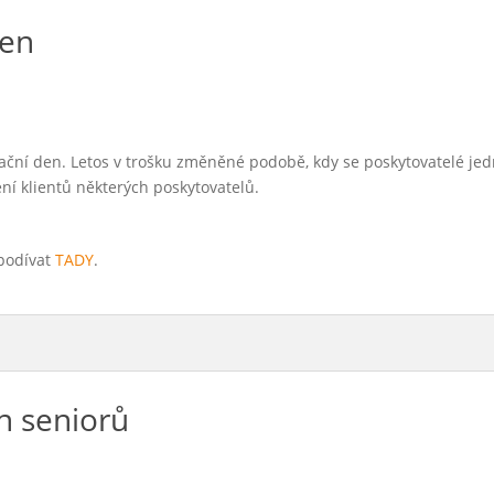
den
rační den. Letos v trošku změněné podobě, kdy se poskytovatelé jed
ní klientů některých poskytovatelů.
 podívat
TADY
.
n seniorů