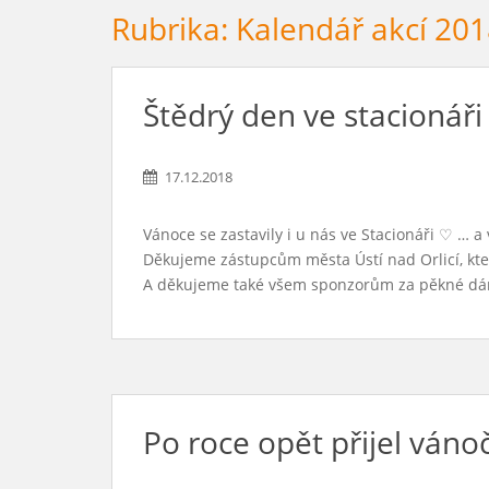
Rubrika:
Kalendář akcí 20
Štědrý den ve stacionáři
17.12.2018
Vánoce se zastavily i u nás ve Stacionáři ♡ … a 
Děkujeme zástupcům města Ústí nad Orlicí, kteří
A děkujeme také všem sponzorům za pěkné dá
Po roce opět přijel ván