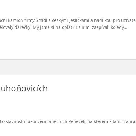
noční kamion firmy Šmídl s českými jesličkami a nadílkou pro uživat
ělovaly dárečky. My jsme si na oplátku s nimi zazpívali koledy….
ouhoňovicích
 jako slavnostní ukončení tanečních Věneček, na kterém k tanci zahr