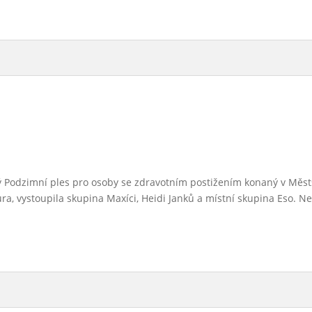
áctý Podzimní ples pro osoby se zdravotním postižením konaný v Mě
a, vystoupila skupina Maxíci, Heidi Janků a místní skupina Eso. N