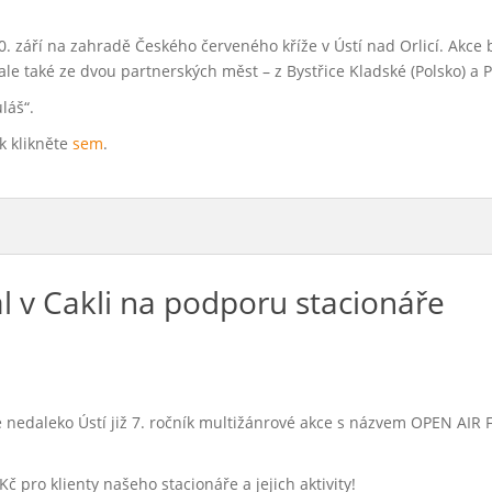
 září na zahradě Českého červeného kříže v Ústí nad Orlicí. Akce b
, ale také ze dvou partnerských měst – z Bystřice Kladské (Polsko) a
láš“.
k klikněte
sem
.
al v Cakli na podporu stacionáře
kle nedaleko Ústí již 7. ročník multižánrové akce s názvem OPEN AI
Kč pro klienty našeho stacionáře a jejich aktivity!