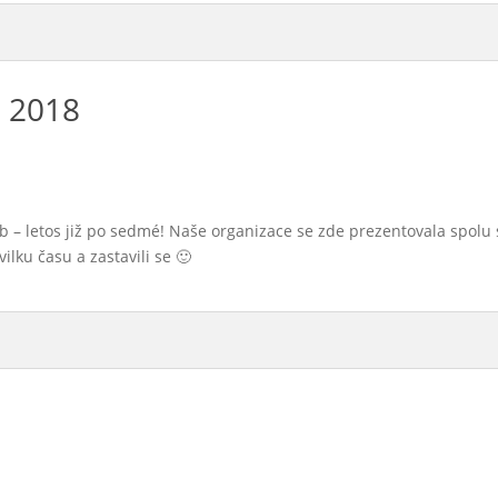
b 2018
b – letos již po sedmé! Naše organizace se zde prezentovala spolu s
ilku času a zastavili se 🙂