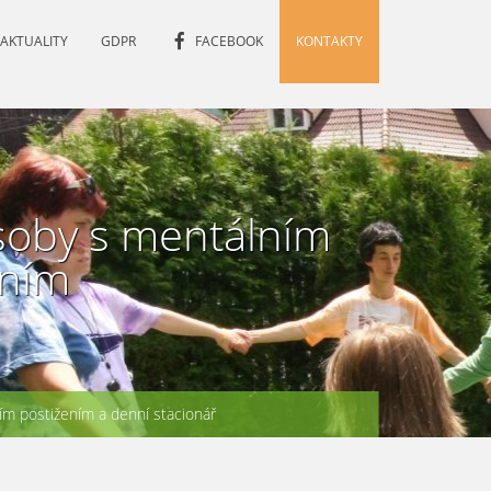
AKTUALITY
GDPR
FACEBOOK
KONTAKTY
soby s mentálním
ením
m postižením a denní stacionář