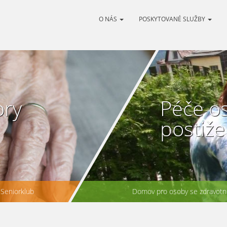
O NÁS
POSKYTOVANÉ SLUŽBY
ory
Péče o
postiž
Seniorklub
Domov pro osoby se zdravotní