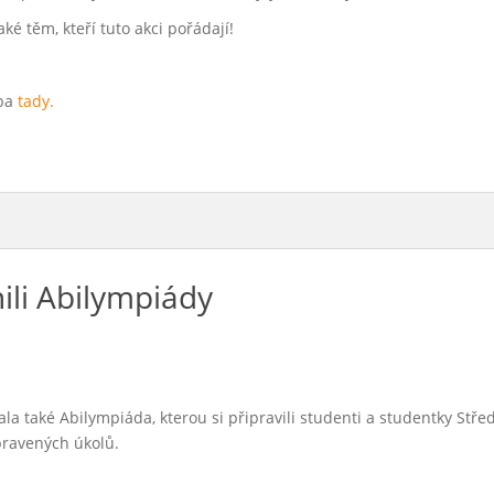
ké těm, kteří tuto akci pořádají!
eba
tady.
nili Abilympiády
a také Abilympiáda, kterou si připravili studenti a studentky Středn
ipravených úkolů.