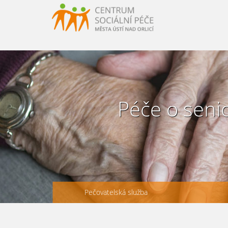
URLLL=http://csp-uo.cz/wp-content/themes/cspuo2=
HERE http://csp-uo.cz/wp-content/themes/cspuo2
Péče o seni
Pečovatelská služba