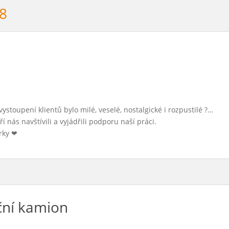
18
vystoupení klientů bylo milé, veselé, nostalgické i rozpustilé
?
…
 nás navštívili a vyjádřili podporu naší práci.
rky
❤
oční kamion