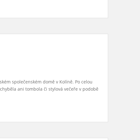
stském společenském domě v Kolíně. Po celou
echyběla ani tombola či stylová večeře v podobě