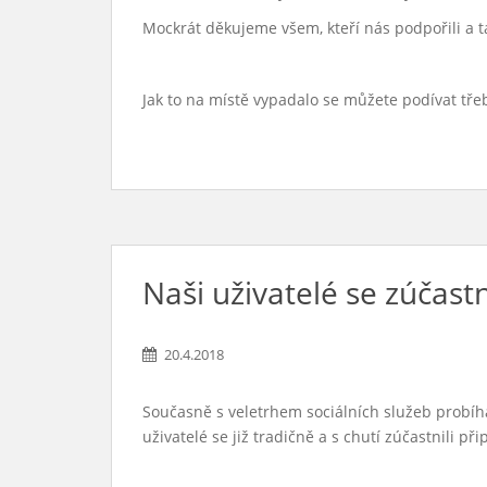
Mockrát děkujeme všem, kteří nás podpořili a ta
Jak to na místě vypadalo se můžete podívat tř
Naši uživatelé se zúčast
20.4.2018
Současně s veletrhem sociálních služeb probíhal
uživatelé se již tradičně a s chutí zúčastnili př