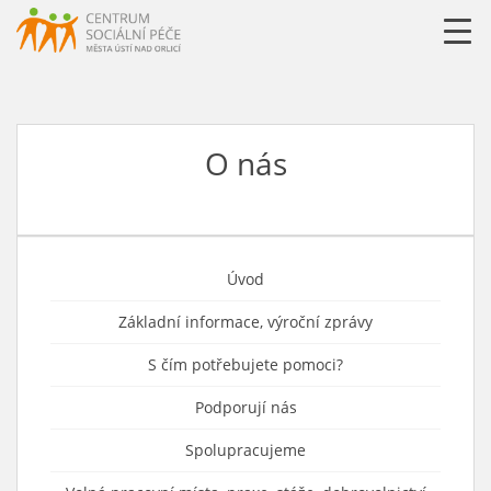
URLLL=http://csp-uo.cz/wp-content/themes/cspuo2=
O nás
Úvod
Základní informace, výroční zprávy
S čím potřebujete pomoci?
Podporují nás
Spolupracujeme