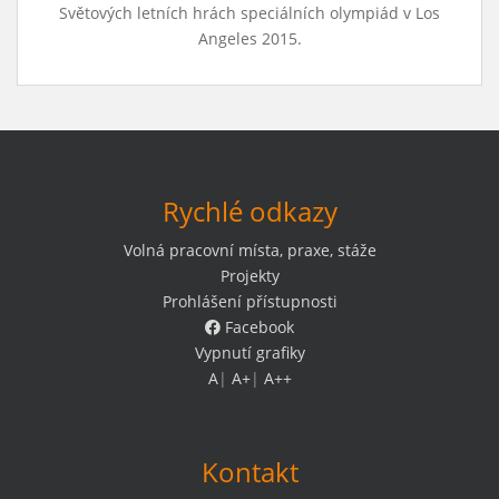
Světových letních hrách speciálních olympiád v Los
Angeles 2015.
Rychlé odkazy
Volná pracovní místa, praxe, stáže
Projekty
Prohlášení přístupnosti
Facebook
Vypnutí grafiky
A
|
A+
|
A++
Kontakt