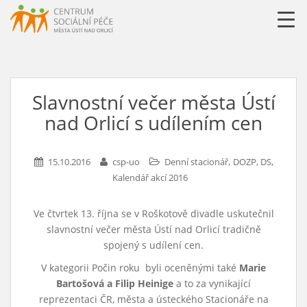
URLLL=http://csp-uo.cz/wp-content/themes/cspuo2=
Slavnostní večer města Ústí
nad Orlicí s udílením cen
,
,
15.10.2016
csp-uo
Denní stacionář
DOZP, DS
Kalendář akcí 2016
Ve čtvrtek 13. října se v Roškotově divadle uskutečnil
slavnostní večer města Ústí nad Orlicí tradičně
spojený s udílení cen.
V kategorii Počin roku byli oceněnými také
Marie
Bartošová a Filip Heinige
a to za vynikající
reprezentaci ČR, města a ústeckého Stacionáře na