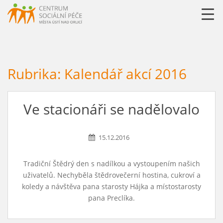
URLLL=http://csp-uo.cz/wp-content/themes/cspuo2=
Rubrika:
Kalendář akcí 2016
Ve stacionáři se nadělovalo
15.12.2016
Tradiční Štědrý den s nadílkou a vystoupením našich
uživatelů. Nechyběla štědrovečerní hostina, cukroví a
koledy a návštěva pana starosty Hájka a místostarosty
pana Preclíka.