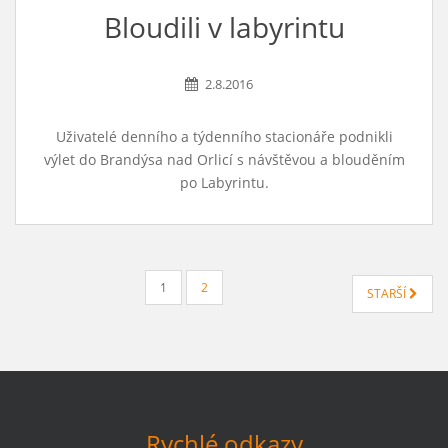
Bloudili v labyrintu
2.8.2016
Uživatelé denního a týdenního stacionáře podnikli
výlet do Brandýsa nad Orlicí s návštěvou a blouděním
po Labyrintu.
STRÁNKOVÁNÍ
1
2
STARŠÍ
PŘÍSPĚVKŮ
Rychlé odkazy