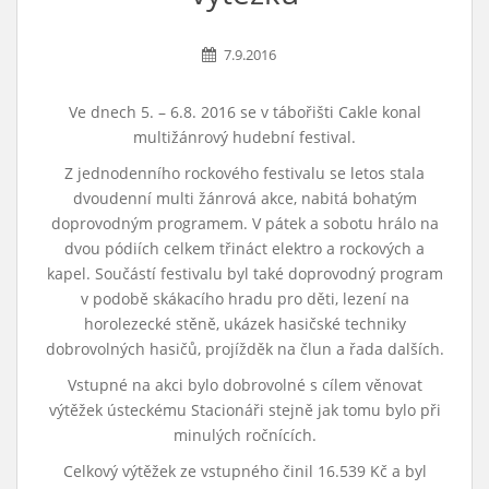
7.9.2016
Ve dnech 5. – 6.8. 2016 se v tábořišti Cakle konal
multižánrový hudební festival.
Z jednodenního rockového festivalu se letos stala
dvoudenní multi žánrová akce, nabitá bohatým
doprovodným programem. V pátek a sobotu hrálo na
dvou pódiích celkem třináct elektro a rockových a
kapel. Součástí festivalu byl také doprovodný program
v podobě skákacího hradu pro děti, lezení na
horolezecké stěně, ukázek hasičské techniky
dobrovolných hasičů, projížděk na člun a řada dalších.
Vstupné na akci bylo dobrovolné s cílem věnovat
výtěžek ústeckému Stacionáři stejně jak tomu bylo při
minulých ročnících.
Celkový výtěžek ze vstupného činil 16.539 Kč a byl