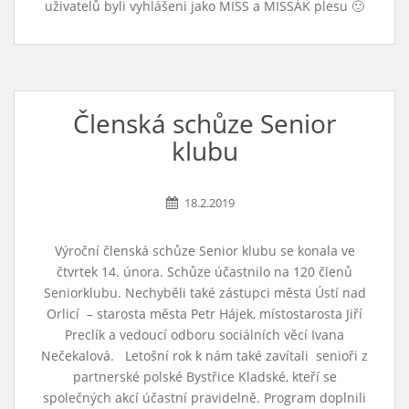
uživatelů byli vyhlášeni jako MISS a MISSÁK plesu 🙂
Členská schůze Senior
klubu
18.2.2019
Výroční členská schůze Senior klubu se konala ve
čtvrtek 14. února. Schůze účastnilo na 120 členů
Seniorklubu. Nechyběli také zástupci města Ústí nad
Orlicí – starosta města Petr Hájek, místostarosta Jiří
Preclík a vedoucí odboru sociálních věcí Ivana
Nečekalová. Letošní rok k nám také zavítali senioři z
partnerské polské Bystřice Kladské, kteří se
společných akcí účastní pravidelně. Program doplnili