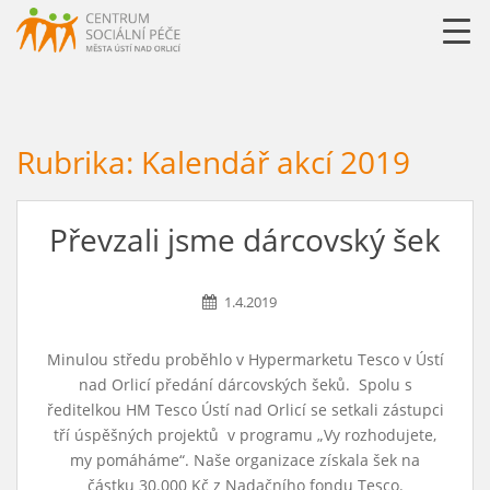
URLLL=http://csp-uo.cz/wp-content/themes/cspuo2=
Rubrika:
Kalendář akcí 2019
Převzali jsme dárcovský šek
1.4.2019
Minulou středu proběhlo v Hypermarketu Tesco v Ústí
nad Orlicí předání dárcovských šeků. Spolu s
ředitelkou HM Tesco Ústí nad Orlicí se setkali zástupci
tří úspěšných projektů v programu „Vy rozhodujete,
my pomáháme“. Naše organizace získala šek na
částku 30.000 Kč z Nadačního fondu Tesco.