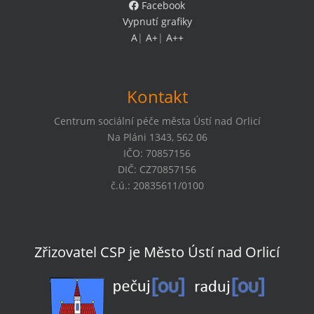
Facebook
Vypnutí grafiky
A
|
A+
|
A++
Kontakt
Centrum sociální péče města Ústí nad Orlicí
Na Pláni 1343, 562 06
IČO: 70857156
DIČ: CZ70857156
č.ú.: 20835611/0100
Zřizovatel CSP je Město Ústí nad Orlicí