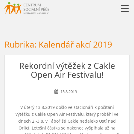
URLLL=http://csp-uo.cz/wp-content/themes/cspuo2=
Rubrika:
Kalendář akcí 2019
Rekordní výtěžek z Cakle
Open Air Festivalu!
15.8.2019
V úterý 13.8.2019 došlo ve stacionáři k počítání
výtěžku z Cakle Open Air Festivalu, který proběhl ve
dnech 2.-3.8. v Tábořišti Cakle nedaleko Ústí nad
Orlicí. Letošní částka se nakonec vyšplhala až na