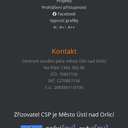
Projekty
Prohlášení přístupnosti
Facebook
Vypnutí grafiky
A
|
A+
|
A++
Kontakt
Centrum sociální péče města Ústí nad Orlicí
Na Pláni 1343, 562 06
IČO: 70857156
DIČ: CZ70857156
č.ú.: 20835611/0100
Zřizovatel CSP je Město Ústí nad Orlicí