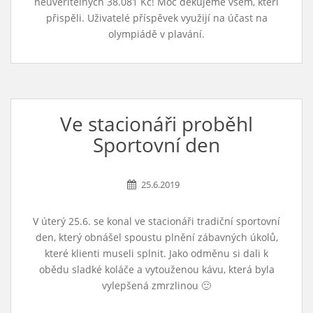
neuvěřitelných 38.081 Kč! Moc děkujeme všem, kteří
přispěli. Uživatelé příspěvek využijí na účast na
olympiádě v plavání.
Ve stacionáři proběhl
Sportovní den
25.6.2019
V úterý 25.6. se konal ve stacionáři tradiční sportovní
den, který obnášel spoustu plnění zábavných úkolů,
které klienti museli splnit. Jako odměnu si dali k
obědu sladké koláče a vytouženou kávu, která byla
vylepšená zmrzlinou 🙂