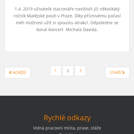
1.4. 2019 uživatelé stacionáře navštívili již několikátý
ročník Matějské pouti v Praze. Díky příznivému počasí
měli možnost užít si spoustu atrakcí. Odpoledne se
konal koncert Michala Davida.
STRÁNKOVÁNÍ
1
2
3
NOVĚJŠÍ
STARŠÍ
PŘÍSPĚVKŮ
Rychlé odkazy
Volná pracovní místa, praxe, stáže