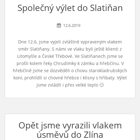
Společný výlet do Slatiňan
12.6.2019
Dne 12.6. jsme vyjeli zvláštně vypraveným vlakem
směr Slatiňany. S námi ve vlaku byli ještě klienti z
Litomyšle a České Třebové. Ve Slatiňanech jsme se
prošli kolem řeky Chrudimky k zámku a hřebčínu. V
hřebčíně jsme se dozvěděli o chovu starokladrubských
koní, prohlídli si chovné hřebce i klisny s hříbaty. Výlet
jsme zvládli i přes velké teplo 🙂
Opět jsme vyrazili vlakem
úsměvů do Zlína