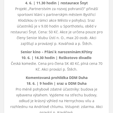
4. 6. | 11.30 hodin | restaurace Šnyt
Projekt „Partnerstvím za rozvoj pohraničí“ přináší
sportovní klání s partnerským městem Bystřicí
Kłodzkou (v rámci akce Město v pohybu). Sraz
účastníků je v 9.00 hodin u Sporthotelu, oběd v
restauraci Šnyt. Cena: 50 Kč. Akce je určena pouze pro
členy Senior klubu Ústí n. O., max 20 osob. Akci
zajišťují a provázejí p. Kovářová a p. Štěch.
Senior kino – Přání k narozeninám:Křtiny
10. 6. | 14.30 hodin | Roškotovo divadlo
Česká komedie. Cena pro člena SK 40 Kč, plná cena 70
Kč. Akci provází p. Štěch.
Komentovaná prohlídka DDM Duha
18. 6. | 9 hodin | sraz u DDM Duha
Pro méně pohybově zdatné účastníky: budova je
vybavena výtahem. Vyjdeme na střechu budovy,
odkud je krásný výhled na Hernychovu vilu a
rozhlednu na Andrlově chlumu. Vstupné: zdarma. Akci
provází p. Kovářová.