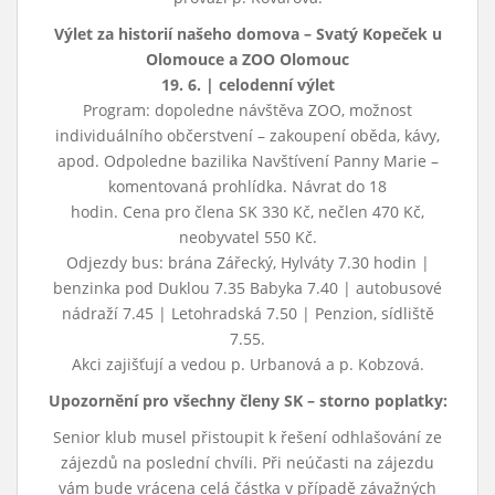
Výlet za historií našeho domova – Svatý Kopeček u
Olomouce a ZOO Olomouc
19. 6. | celodenní výlet
Program: dopoledne návštěva ZOO, možnost
individuálního občerstvení – zakoupení oběda, kávy,
apod. Odpoledne bazilika Navštívení Panny Marie –
komentovaná prohlídka. Návrat do 18
hodin. Cena pro člena SK 330 Kč, nečlen 470 Kč,
neobyvatel 550 Kč.
Odjezdy bus: brána Zářecký, Hylváty 7.30 hodin |
benzinka pod Duklou 7.35 Babyka 7.40 | autobusové
nádraží 7.45 | Letohradská 7.50 | Penzion, sídliště
7.55.
Akci zajišťují a vedou p. Urbanová a p. Kobzová.
Upozornění pro všechny členy SK – storno poplatky:
Senior klub musel přistoupit k řešení odhlašování ze
zájezdů na poslední chvíli. Při neúčasti na zájezdu
vám bude vrácena celá částka v případě závažných