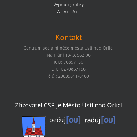
Vypnutí grafiky
A
|
A+
|
A++
Kontakt
Centrum sociální péče města Ústí nad Orlicí
Na Pláni 1343, 562 06
IČO: 70857156
DIČ: CZ70857156
č.ú.: 20835611/0100
Zřizovatel CSP je Město Ústí nad Orlicí