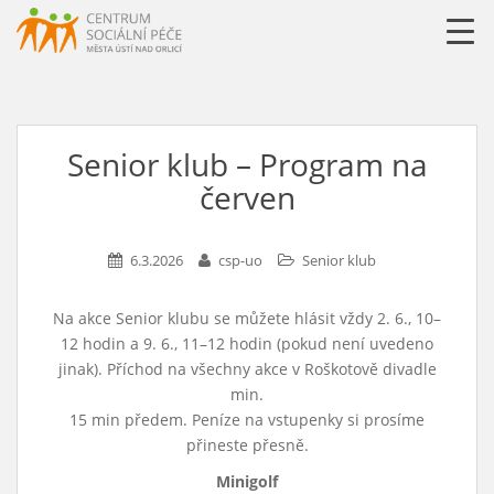
URLLL=http://csp-uo.cz/wp-content/themes/cspuo2=
Senior klub – Program na
červen
6.3.2026
csp-uo
Senior klub
Na akce Senior klubu se můžete hlásit vždy 2. 6., 10–
12 hodin a 9. 6., 11–12 hodin (pokud není uvedeno
jinak). Příchod na všechny akce v Roškotově divadle
min.
15 min předem. Peníze na vstupenky si prosíme
přineste přesně.
Minigolf