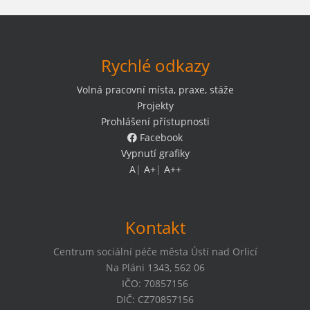
Rychlé odkazy
Volná pracovní místa, praxe, stáže
Projekty
Prohlášení přístupnosti
Facebook
Vypnutí grafiky
A
|
A+
|
A++
Kontakt
Centrum sociální péče města Ústí nad Orlicí
Na Pláni 1343, 562 06
IČO: 70857156
DIČ: CZ70857156