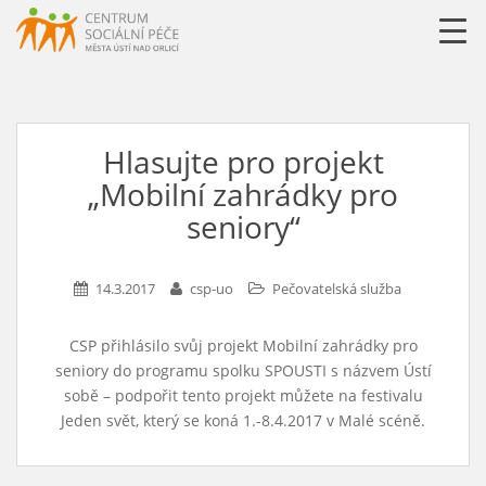
URLLL=http://csp-uo.cz/wp-content/themes/cspuo2=
Hlasujte pro projekt
„Mobilní zahrádky pro
seniory“
14.3.2017
csp-uo
Pečovatelská služba
CSP přihlásilo svůj projekt Mobilní zahrádky pro
seniory do programu spolku SPOUSTI s názvem Ústí
sobě – podpořit tento projekt můžete na festivalu
Jeden svět, který se koná 1.-8.4.2017 v Malé scéně.