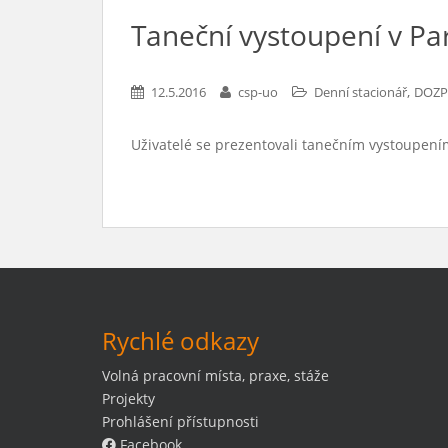
Taneční vystoupení v Pa
,
12.5.2016
csp-uo
Denní stacionář
DOZP
Uživatelé se prezentovali tanečním vystoupen
Rychlé odkazy
Volná pracovní místa, praxe, stáže
Projekty
Prohlášení přístupnosti
Facebook