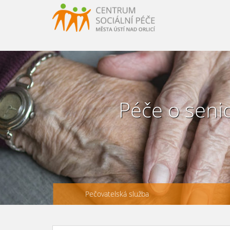
URLLL=http://csp-uo.cz/wp-content/themes/cspuo2=
HERE http://csp-uo.cz/wp-content/themes/cspuo2
Péče o seni
Pečovatelská služba