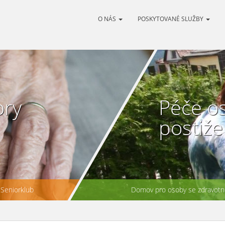
O NÁS
POSKYTOVANÉ SLUŽBY
ory
Péče o
postiž
Seniorklub
Domov pro osoby se zdravotní