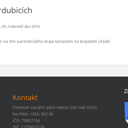
rdubicích
,
, DS
Kalendář akcí 2016
ím na Dni pardubického kraje konaném na krajském úřadě.
Z
Kontakt
Centrum sociální péče města Ústí nad Orlicí
Na Pláni 1343, 562 06
IČO: 70857156
DIČ: CZ70857156