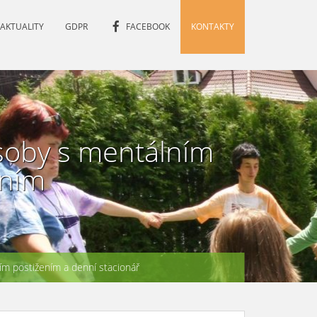
AKTUALITY
GDPR
FACEBOOK
KONTAKTY
soby s mentálním
ením
m postižením a denní stacionář